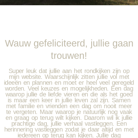
Wauw gefeliciteerd, jullie gaan
trouwen!
Super leuk dat jullie aan het rondkijken zijn op
mijn website. Waarschijnlijk zitten jullie vol met
ideeën en plannen en moet er heel veel geregeld
worden. Veel keuzes en mogelijkheden. Een dag
waarop jullie de liefde vieren en die als het goed
is maar een keer in jullie leven zal zijn. Samen
met familie en vrienden een dag om nooit meer
te vergeten. Maar waarop je natuurlijk nog vaak
en graag op terug wilt kijken. Daarom wil ik jullie
prachtige dag, jullie verhaal vastleggen. Een
herinnering vastleggen zodat je daar altijd en met
iedereen op terug kan kijken. Jullie dag