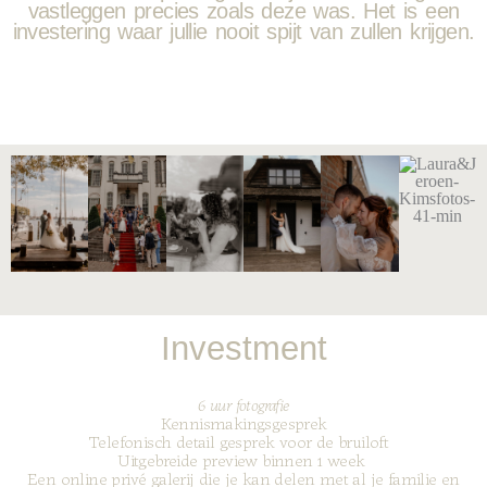
vastleggen precies zoals deze was. Het is een
investering waar jullie nooit spijt van zullen krijgen.
Investment
6 uur fotografie
Kennismakingsgesprek
Telefonisch detail gesprek voor de bruiloft
Uitgebreide preview binnen 1 week
Een online privé galerij die je kan delen met al je familie en