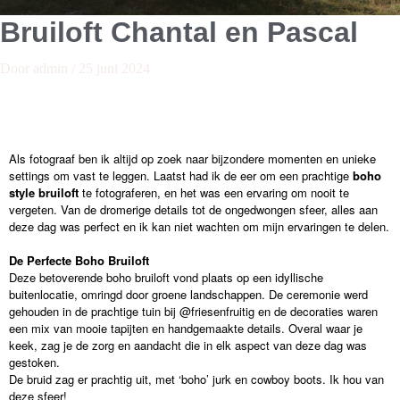
Bruiloft Chantal en Pascal
Door
admin
/
25 juni 2024
Als fotograaf ben ik altijd op zoek naar bijzondere momenten en unieke
settings om vast te leggen. Laatst had ik de eer om een prachtige
boho
style bruiloft
te fotograferen, en het was een ervaring om nooit te
vergeten. Van de dromerige details tot de ongedwongen sfeer, alles aan
deze dag was perfect en ik kan niet wachten om mijn ervaringen te delen.
De Perfecte Boho Bruiloft
Deze betoverende boho bruiloft vond plaats op een idyllische
buitenlocatie, omringd door groene landschappen. De ceremonie werd
gehouden in de prachtige tuin bij @friesenfruitig en de decoraties waren
een mix van mooie tapijten en handgemaakte details. Overal waar je
keek, zag je de zorg en aandacht die in elk aspect van deze dag was
gestoken.
De bruid zag er prachtig uit, met ‘boho’ jurk en cowboy boots. Ik hou van
deze sfeer!